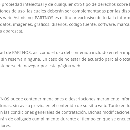
e propiedad intelectual y de cualquier otro tipo de derechos sobre
ciones de uso, las cuales deberán ser complementadas por las dispo
nas web. Asimismo, PARTNOS es el titular exclusivo de toda la info
, datos, imágenes, gráficos, diseños, código fuente, software, marc
a aparezca).
dad de PARTNOS, así como el uso del contenido incluido en ella imp
 sin reserva ninguna. En caso de no estar de acuerdo parcial o tot
bstenerse de navegar por esta página web.
RTNOS puede contener menciones o descripciones meramente infor
unas, sin aviso previo, en el contenido de su sitio web. Tanto en lo
n las condiciones generales de contratación. Dichas modificaciones
erán de obligado cumplimiento durante el tiempo en que se encue
iores.