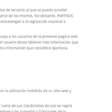
tema de terceros al que se pueda acceder
varse de los mismos. No obstante, PARTNOS
ontravengan a la legislación nacional o
nseja a los usuarios de la presente página web
i el usuario desea obtener más información que
otra información que considere oportuna,
r la utilización indebida de su sitio web y
í como de sus Condiciones de uso se regirá
ndose a los Juzgados y Tribunales de la