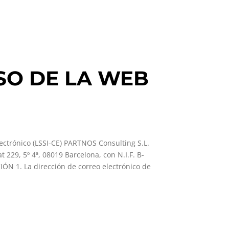
SO DE LA WEB
lectrónico (LSSI-CE) PARTNOS Consulting S.L.
229, 5º 4ª, 08019 Barcelona, con N.I.F. B-
ÓN 1. La dirección de correo electrónico de