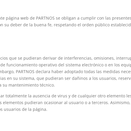
ente página web de PARTNOS se obligan a cumplir con las presentes
con su deber de la buena fe, respetando el orden público establecid
os que se pudieran derivar de interferencias, omisiones, interrupci
de funcionamiento operativo del sistema electrónico o en los equi
mbargo, PARTNOS declara haber adoptado todas las medidas neces
ncias en su sistema, que pudieran ser dañinos a los usuarios, reser
ra su mantenimiento técnico.
zar totalmente la ausencia de virus y de cualquier otro elemento 
es elementos pudieran ocasionar al usuario o a terceros. Asimismo
los usuarios de la página.