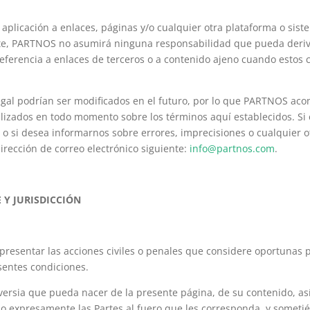
aplicación a enlaces, páginas y/o cualquier otra plataforma o sis
nte, PARTNOS no asumirá ninguna responsabilidad que pueda deri
eferencia a enlaces de terceros o a contenido ajeno cuando estos c
egal podrían ser modificados en el futuro, por lo que PARTNOS aco
ualizados en todo momento sobre los términos aquí establecidos. S
 o si desea informarnos sobre errores, imprecisiones o cualquier 
irección de correo electrónico siguiente:
info@partnos.com
.
 Y JURISDICCIÓN
resentar las acciones civiles o penales que considere oportunas po
sentes condiciones.
versia que pueda nacer de la presente página, de su contenido, as
o expresamente las Partes al fuero que les corresponda, y sometié