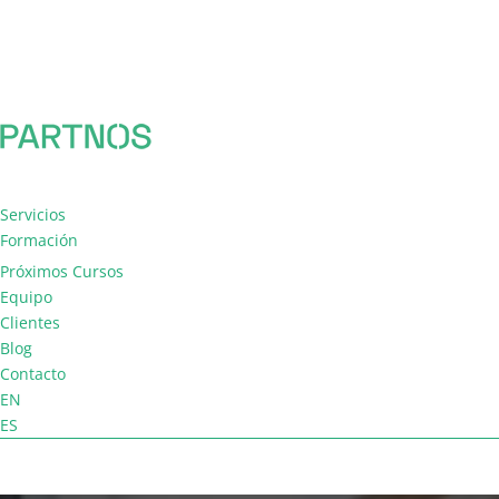
Servicios
Formación
Consultoría
Próximos Cursos
Facilitación
Equipo
Coaching de equipo
Clientes
Blog
Contacto
EN
ES