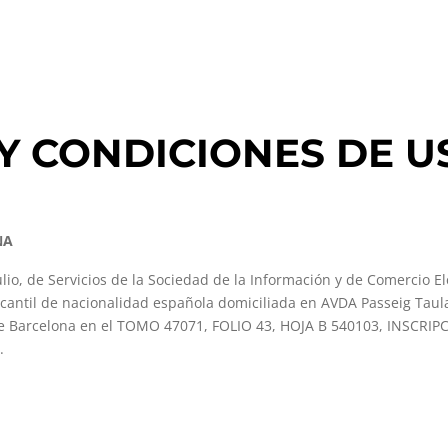
 Y CONDICIONES DE U
NA
lio, de Servicios de la Sociedad de la Información y de Comercio E
antil de nacionalidad española domiciliada en AVDA Passeig Taulat 
de Barcelona en el TOMO 47071, FOLIO 43, HOJA B 540103, INSCRIPCI
m
.