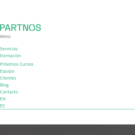
Menú
Servicios
Formación
Consultoría
Próximos Cursos
Facilitación
Equipo
Coaching de equipo
Clientes
Blog
Contacto
EN
ES