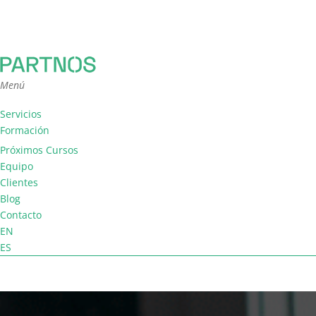
Menú
Servicios
Formación
Consultoría
Próximos Cursos
Facilitación
Equipo
Coaching de equipo
Clientes
Blog
Contacto
EN
ES