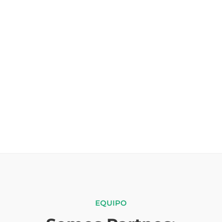
COACHING DE EQUIPOS
Ayudamos a los equipos a transformarse con un
buen arranque, la gestión de conflictos y la
implantación de técnicas adecuadas para conseguir
un alto rendimiento lo antes posible y mantenerse
ágiles, sin retroceder.
EQUIPO