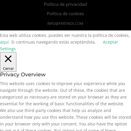
Política de privacidad
Política de cookies
INFO@PARTNOS.COM
Esta web utiliza cookies, puedes ver nuestra la política de cookies,
aquí
. Si continuas navegando estás aceptándola.
Aceptar
Settings
Cerrar
Privacy Overview
This website uses cookies to improve your experience while you
navigate through the website. Out of these, the cookies that are
categorized as necessary are stored on your browser as they are
essential for the working of basic functionalities of the website.
We also use third-party cookies that help us analyze and
understand how you use this website. These cookies will be stored
in your browser only with your consent. You also have the option
to opt-out of these cookies. But opting out of some of these