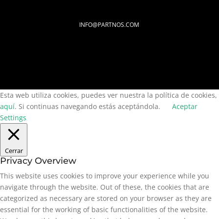
INFO@PARTNOS.COM
Esta web utiliza cookies, puedes ver nuestra la política de cookies,
aquí
. Si continuas navegando estás aceptándola.
Aceptar
Settings
Cerrar
Privacy Overview
This website uses cookies to improve your experience while you
navigate through the website. Out of these, the cookies that are
categorized as necessary are stored on your browser as they are
essential for the working of basic functionalities of the website.