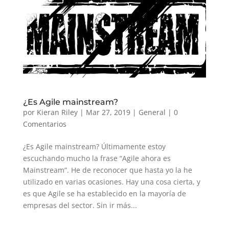
¿Es Agile mainstream?
por
Kieran Riley
|
Mar 27, 2019
|
General
|
0
Comentarios
¿Es Agile mainstream? Últimamente estoy
escuchando mucho la frase “Agile ahora es
Mainstream”. He de reconocer que hasta yo la he
utilizado en varias ocasiones. Hay una cosa cierta, y
es que Agile se ha establecido en la mayoría de
empresas del sector. Sin ir más...