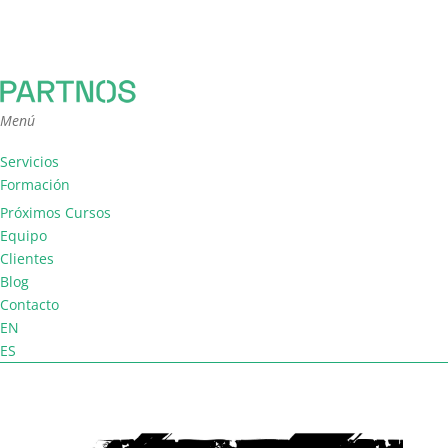
Menú
Servicios
Formación
Consultoría
Próximos Cursos
Facilitación
Equipo
Coaching de equipo
Clientes
Blog
Contacto
EN
ES