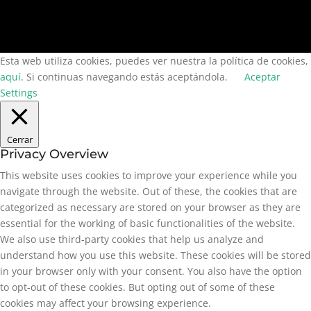
Esta web utiliza cookies, puedes ver nuestra la política de cookies,
aquí
. Si continuas navegando estás aceptándola.
Aceptar
Settings
Cerrar
Privacy Overview
This website uses cookies to improve your experience while you
navigate through the website. Out of these, the cookies that are
categorized as necessary are stored on your browser as they are
essential for the working of basic functionalities of the website.
We also use third-party cookies that help us analyze and
understand how you use this website. These cookies will be stored
in your browser only with your consent. You also have the option
to opt-out of these cookies. But opting out of some of these
cookies may affect your browsing experience.