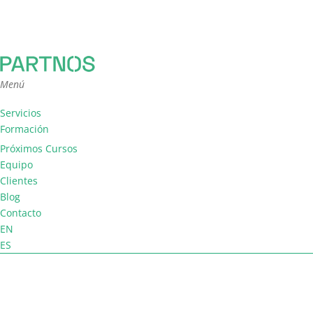
Menú
Servicios
Formación
Consultoría
Próximos Cursos
Facilitación
Equipo
Coaching de equipo
Clientes
Blog
Contacto
EN
ES