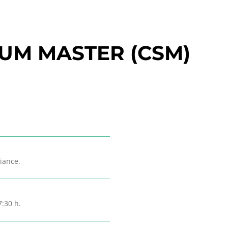
RUM MASTER (CSM)
iance.
7:30 h.