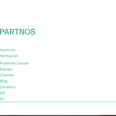
Servicios
Formación
Consultoría
Próximos Cursos
Facilitación
Equipo
Coaching de equipo
Clientes
Blog
Contacto
EN
ES